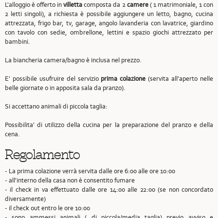
L'alloggio è offerto in
villetta
composta da 2
camere
( 1 matrimoniale, 1 con
2 letti singoli), a richiesta è possibile aggiungere un letto, bagno, cucina
attrezzata, frigo bar, tv, garage, angolo lavanderia con lavatrice, giardino
con tavolo con sedie, ombrellone, lettini e spazio giochi attrezzato per
bambini.
La biancheria camera/bagno è inclusa nel prezzo.
E' possibile usufruire del servizio
prima colazione
(servita all'aperto nelle
belle giornate o in apposita sala da pranzo).
Si accettano animali di piccola taglia:
Possibilita' di utilizzo della cucina per la preparazione del pranzo e della
cena.
Regolamento
- La prima colazione verrà servita dalle ore 6:00 alle ore 10:00
- all'interno della casa non è consentito fumare
- il check in va effettuato dalle ore 14:00 alle 22:00 (se non concordato
diversamente)
- il check out entro le ore 10:00
- sono ammessi animali ( di piccola/media taglia) previo avviso e