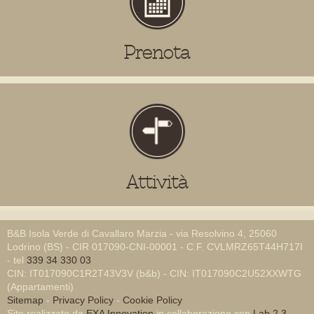
Prenota
Attività
B&B Isola Verde di Cavallaro Marzia - via Resolvino 4, 25060
Lodrino (BS) - CIR 017090-CNI-00001 - C.F. CVLMRZ65T44H717I
- tel
339 34 330 03
CIN: IT017090C1R2T43V3V (b&b) - CIN: IT017090C2U52XXWTG
(Appartamenti)
Sitemap
-
Privacy Policy
-
Cookie Policy
Sito realizzato da
EXA Innovation
in collaborazione con
Lab 2.3
-