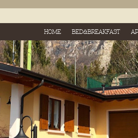
HOME
BED&BREAKFAST
A