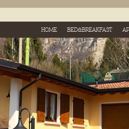
HOME
BED&BREAKFAST
A