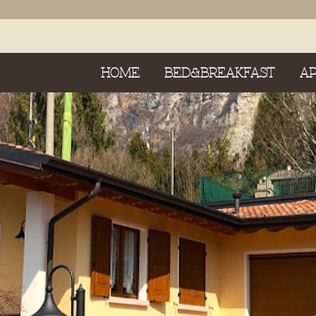
HOME
BED&BREAKFAST
A