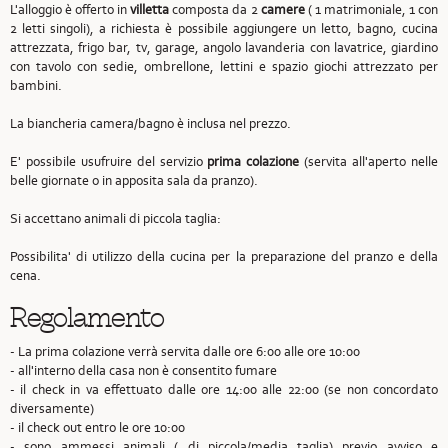
L'alloggio è offerto in
villetta
composta da 2
camere
( 1 matrimoniale, 1 con
2 letti singoli), a richiesta è possibile aggiungere un letto, bagno, cucina
attrezzata, frigo bar, tv, garage, angolo lavanderia con lavatrice, giardino
con tavolo con sedie, ombrellone, lettini e spazio giochi attrezzato per
bambini.
La biancheria camera/bagno è inclusa nel prezzo.
E' possibile usufruire del servizio
prima colazione
(servita all'aperto nelle
belle giornate o in apposita sala da pranzo).
Si accettano animali di piccola taglia:
Possibilita' di utilizzo della cucina per la preparazione del pranzo e della
cena.
Regolamento
- La prima colazione verrà servita dalle ore 6:00 alle ore 10:00
- all'interno della casa non è consentito fumare
- il check in va effettuato dalle ore 14:00 alle 22:00 (se non concordato
diversamente)
- il check out entro le ore 10:00
- sono ammessi animali ( di piccola/media taglia) previo avviso e