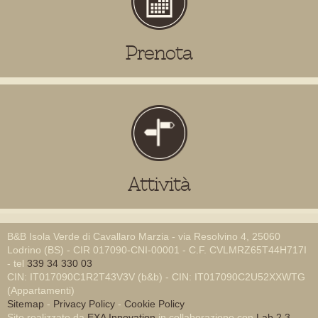
Prenota
Attività
B&B Isola Verde di Cavallaro Marzia - via Resolvino 4, 25060
Lodrino (BS) - CIR 017090-CNI-00001 - C.F. CVLMRZ65T44H717I
- tel
339 34 330 03
CIN: IT017090C1R2T43V3V (b&b) - CIN: IT017090C2U52XXWTG
(Appartamenti)
Sitemap
-
Privacy Policy
-
Cookie Policy
Sito realizzato da
EXA Innovation
in collaborazione con
Lab 2.3
-