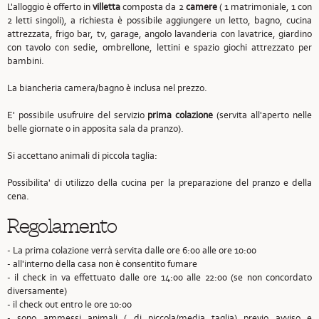
L'alloggio è offerto in
villetta
composta da 2
camere
( 1 matrimoniale, 1 con
2 letti singoli), a richiesta è possibile aggiungere un letto, bagno, cucina
attrezzata, frigo bar, tv, garage, angolo lavanderia con lavatrice, giardino
con tavolo con sedie, ombrellone, lettini e spazio giochi attrezzato per
bambini.
La biancheria camera/bagno è inclusa nel prezzo.
E' possibile usufruire del servizio
prima colazione
(servita all'aperto nelle
belle giornate o in apposita sala da pranzo).
Si accettano animali di piccola taglia:
Possibilita' di utilizzo della cucina per la preparazione del pranzo e della
cena.
Regolamento
- La prima colazione verrà servita dalle ore 6:00 alle ore 10:00
- all'interno della casa non è consentito fumare
- il check in va effettuato dalle ore 14:00 alle 22:00 (se non concordato
diversamente)
- il check out entro le ore 10:00
- sono ammessi animali ( di piccola/media taglia) previo avviso e