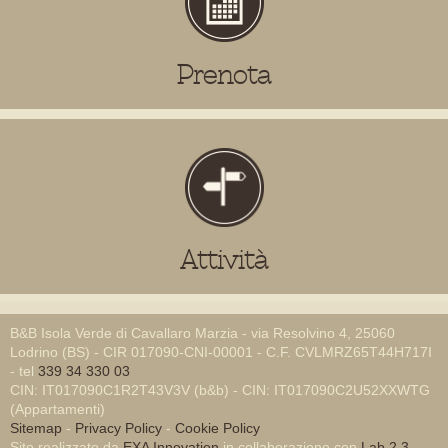
Prenota
Attività
B&B Isola Verde di Cavallaro Marzia - via Resolvino 4, 25060
Lodrino (BS) - CIR 017090-CNI-00001 - C.F. CVLMRZ65T44H717I
- tel
339 34 330 03
CIN: IT017090C1R2T43V3V (b&b) - CIN: IT017090C2U52XXWTG
(Appartamenti)
Sitemap
-
Privacy Policy
-
Cookie Policy
Sito realizzato da
EXA Innovation
in collaborazione con
Lab 2.3
-