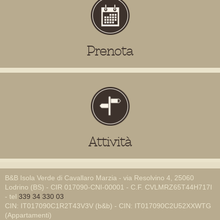
Prenota
Attività
B&B Isola Verde di Cavallaro Marzia - via Resolvino 4, 25060
Lodrino (BS) - CIR 017090-CNI-00001 - C.F. CVLMRZ65T44H717I
- tel
339 34 330 03
CIN: IT017090C1R2T43V3V (b&b) - CIN: IT017090C2U52XXWTG
(Appartamenti)