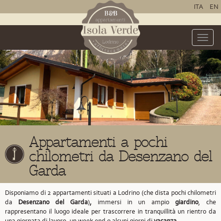
ITA
EN
Toggle
naviga
Appartamenti a pochi
chilometri da Desenzano del
Garda
Disponiamo di 2 appartamenti situati a Lodrino
(che dista pochi chilometri
da
Desenzano del Garda
)
,
immersi in un ampio
giardino
, che
rappresentano il luogo ideale per trascorrere in tranquillità un rientro da
una giornata di lavoro, un week end o alcuni giorni di
vacanza
.