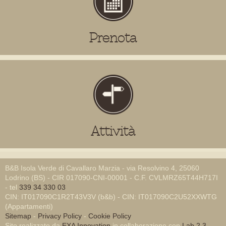
Prenota
Attività
B&B Isola Verde di Cavallaro Marzia - via Resolvino 4, 25060
Lodrino (BS) - CIR 017090-CNI-00001 - C.F. CVLMRZ65T44H717I
- tel
339 34 330 03
CIN: IT017090C1R2T43V3V (b&b) - CIN: IT017090C2U52XXWTG
(Appartamenti)
Sitemap
-
Privacy Policy
-
Cookie Policy
Sito realizzato da
EXA Innovation
in collaborazione con
Lab 2.3
-