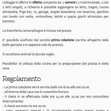
L'alloggio è offerto in
villetta
composta da 2
camere
( 1 matrimoniale, 1 con
2 letti singoli), a richiesta è possibile aggiungere un letto, bagno, cucina
attrezzata, frigo bar, tv, garage, angolo lavanderia con lavatrice, giardino
con tavolo con sedie, ombrellone, lettini e spazio giochi attrezzato per
bambini.
La biancheria camera/bagno è inclusa nel prezzo.
E' possibile usufruire del servizio
prima colazione
(servita all'aperto nelle
belle giornate o in apposita sala da pranzo).
Si accettano animali di piccola taglia:
Possibilita' di utilizzo della cucina per la preparazione del pranzo e della
cena.
Regolamento
- La prima colazione verrà servita dalle ore 6:00 alle ore 10:00
- all'interno della casa non è consentito fumare
- il check in va effettuato dalle ore 14:00 alle 22:00 (se non concordato
diversamente)
- il check out entro le ore 10:00
- sono ammessi animali ( di piccola/media taglia) previo avviso e