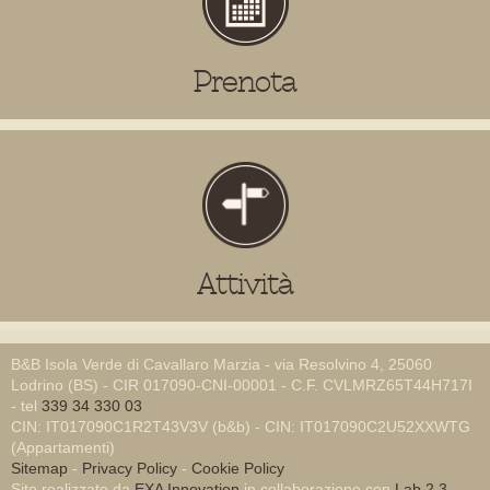
Prenota
Attività
B&B Isola Verde di Cavallaro Marzia - via Resolvino 4, 25060
Lodrino (BS) - CIR 017090-CNI-00001 - C.F. CVLMRZ65T44H717I
- tel
339 34 330 03
CIN: IT017090C1R2T43V3V (b&b) - CIN: IT017090C2U52XXWTG
(Appartamenti)
Sitemap
-
Privacy Policy
-
Cookie Policy
Sito realizzato da
EXA Innovation
in collaborazione con
Lab 2.3
-