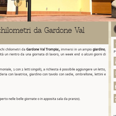
hilometri da Gardone Val
ochi chilometri da
Gardone Val Trompia
)
,
immersi in un ampio
giardino
,
P
lità un rientro da una giornata di lavoro, un week end o alcuni giorni di
oniale, 1 con 2 letti singoli), a richiesta è possibile aggiungere un letto,
deria con lavatrice, giardino con tavolo con sedie, ombrellone, lettini e
aperto nelle belle giornate o in apposita sala da pranzo).