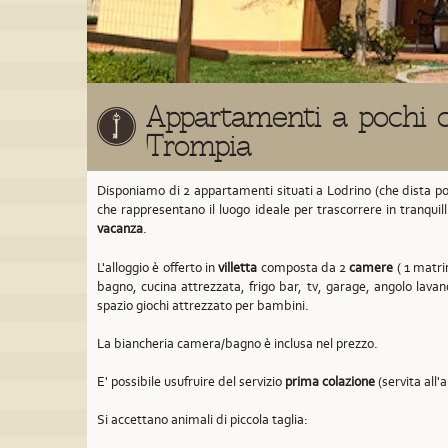
Appartamenti a pochi c
Trompia
Disponiamo di 2 appartamenti situati a Lodrino
(che dista p
che rappresentano il luogo ideale per trascorrere in tranquil
vacanza
.
L'alloggio è offerto in
villetta
composta da 2
camere
( 1 matrim
bagno, cucina attrezzata, frigo bar, tv, garage, angolo lavan
spazio giochi attrezzato per bambini.
La biancheria camera/bagno è inclusa nel prezzo.
E' possibile usufruire del servizio
prima colazione
(servita all'
Si accettano animali di piccola taglia: