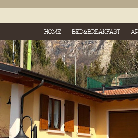
HOME
BED&BREAKFAST
A