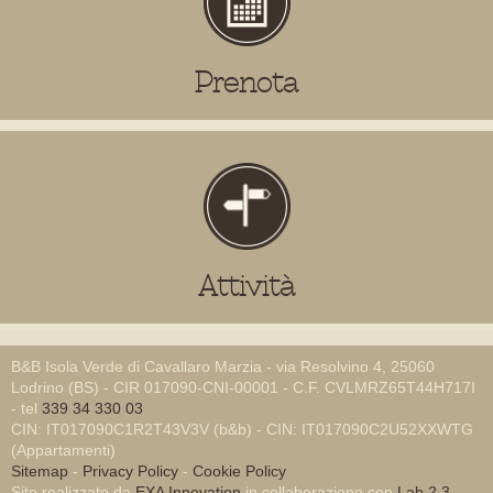
Prenota
Attività
B&B Isola Verde di Cavallaro Marzia - via Resolvino 4, 25060
Lodrino (BS) - CIR 017090-CNI-00001 - C.F. CVLMRZ65T44H717I
- tel
339 34 330 03
CIN: IT017090C1R2T43V3V (b&b) - CIN: IT017090C2U52XXWTG
(Appartamenti)
Sitemap
-
Privacy Policy
-
Cookie Policy
Sito realizzato da
EXA Innovation
in collaborazione con
Lab 2.3
-