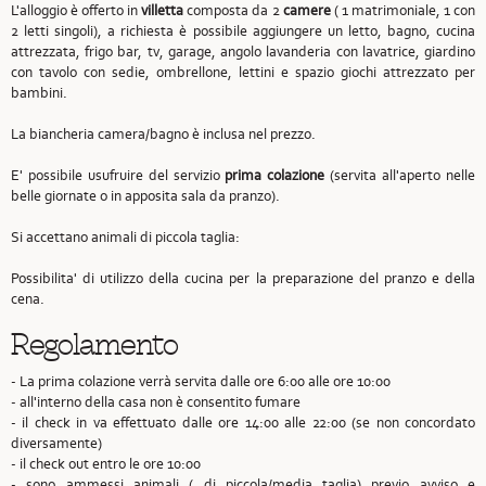
L'alloggio è offerto in
villetta
composta da 2
camere
( 1 matrimoniale, 1 con
2 letti singoli), a richiesta è possibile aggiungere un letto, bagno, cucina
attrezzata, frigo bar, tv, garage, angolo lavanderia con lavatrice, giardino
con tavolo con sedie, ombrellone, lettini e spazio giochi attrezzato per
bambini.
La biancheria camera/bagno è inclusa nel prezzo.
E' possibile usufruire del servizio
prima colazione
(servita all'aperto nelle
belle giornate o in apposita sala da pranzo).
Si accettano animali di piccola taglia:
Possibilita' di utilizzo della cucina per la preparazione del pranzo e della
cena.
Regolamento
- La prima colazione verrà servita dalle ore 6:00 alle ore 10:00
- all'interno della casa non è consentito fumare
- il check in va effettuato dalle ore 14:00 alle 22:00 (se non concordato
diversamente)
- il check out entro le ore 10:00
- sono ammessi animali ( di piccola/media taglia) previo avviso e