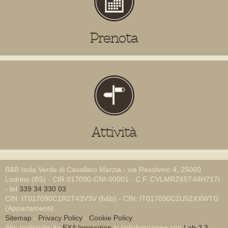
Prenota
Attività
B&B Isola Verde di Cavallaro Marzia - via Resolvino 4, 25060
Lodrino (BS) - CIR 017090-CNI-00001 - C.F. CVLMRZ65T44H717I
- tel
339 34 330 03
CIN: IT017090C1R2T43V3V (b&b) - CIN: IT017090C2U52XXWTG
(Appartamenti)
Sitemap
-
Privacy Policy
-
Cookie Policy
Sito realizzato da
EXA Innovation
in collaborazione con
Lab 2.3
-