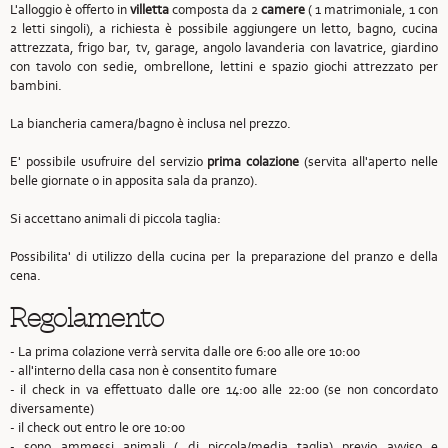
L'alloggio è offerto in
villetta
composta da 2
camere
( 1 matrimoniale, 1 con
2 letti singoli), a richiesta è possibile aggiungere un letto, bagno, cucina
attrezzata, frigo bar, tv, garage, angolo lavanderia con lavatrice, giardino
con tavolo con sedie, ombrellone, lettini e spazio giochi attrezzato per
bambini.
La biancheria camera/bagno è inclusa nel prezzo.
E' possibile usufruire del servizio
prima colazione
(servita all'aperto nelle
belle giornate o in apposita sala da pranzo).
Si accettano animali di piccola taglia:
Possibilita' di utilizzo della cucina per la preparazione del pranzo e della
cena.
Regolamento
- La prima colazione verrà servita dalle ore 6:00 alle ore 10:00
- all'interno della casa non è consentito fumare
- il check in va effettuato dalle ore 14:00 alle 22:00 (se non concordato
diversamente)
- il check out entro le ore 10:00
- sono ammessi animali ( di piccola/media taglia) previo avviso e