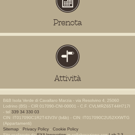
Prenota
Attività
B&B Isola Verde di Cavallaro Marzia - via Resolvino 4, 25060
Lodrino (BS) - CIR 017090-CNI-00001 - C.F. CVLMRZ65T44H717I
- tel
339 34 330 03
CIN: IT017090C1R2T43V3V (b&b) - CIN: IT017090C2U52XXWTG
(Appartamenti)
Sitemap
-
Privacy Policy
-
Cookie Policy
Sito realizzato da
EXA Innovation
in collaborazione con
Lab 2.3
-