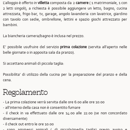
L'alloggio è offerto in
villetta
composta da 2
camere
( 1 matrimoniale, 1 con
2 letti singoli), a richiesta è possibile aggiungere un letto, bagno, cucina
attrezzata, frigo bar, tv, garage, angolo lavanderia con lavatrice, giardino
con tavolo con sedie, ombrellone, lettini e spazio giochi attrezzato per
bambini.
La biancheria camera/bagno è inclusa nel prezzo.
E' possibile usufruire del servizio
prima colazione
(servita all'aperto nelle
belle giornate o in apposita sala da pranzo).
Si accettano animali di piccola taglia:
Possibilita' di utilizzo della cucina per la preparazione del pranzo e della
cena.
Regolamento
- La prima colazione verrà servita dalle ore 6:00 alle ore 10:00
- all'interno della casa non è consentito fumare
- il check in va effettuato dalle ore 14:00 alle 22:00 (se non concordato
diversamente)
- il check out entro le ore 10:00
- sono ammessi animali ( di piccola/media taglia) previo avviso e