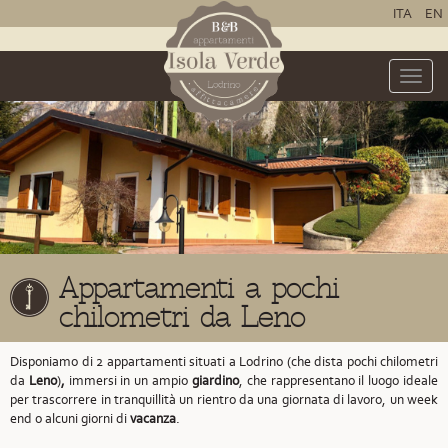
ITA
EN
Toggle
naviga
Appartamenti a pochi
chilometri da Leno
Disponiamo di 2 appartamenti situati a Lodrino
(che dista pochi chilometri
da
Leno
)
,
immersi in un ampio
giardino
, che rappresentano il luogo ideale
per trascorrere in tranquillità un rientro da una giornata di lavoro, un week
end o alcuni giorni di
vacanza
.