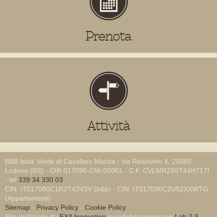
Prenota
Attività
B&B Isola Verde di Cavallaro Marzia - via Resolvino 4, 25060
Lodrino (BS) - CIR 017090-CNI-00001 - C.F. CVLMRZ65T44H717I
- tel
339 34 330 03
CIN: IT017090C1R2T43V3V (b&b) - CIN: IT017090C2U52XXWTG
(Appartamenti)
Sitemap
-
Privacy Policy
-
Cookie Policy
Sito realizzato da
EXA Innovation
in collaborazione con
Lab 2.3
-