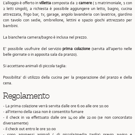
L'alloggio è offerto in
villetta
composta da 2
camere
( 1 matrimoniale, 1 con
2 letti singoli), a richiesta è possibile aggiungere un letto, bagno, cucina
attrezzata, frigo bar, tv, garage, angolo lavanderia con lavatrice, giardino
con tavolo con sedie, ombrellone, lettini e spazio giochi attrezzato per
bambini.
La biancheria camera/bagno è inclusa nel prezzo.
E' possibile usufruire del servizio
prima colazione
(servita all'aperto nelle
belle giornate o in apposita sala da pranzo).
Si accettano animali di piccola taglia:
Possibilita' di utilizzo della cucina per la preparazione del pranzo e della
cena.
Regolamento
- La prima colazione verrà servita dalle ore 6:00 alle ore 10:00
- all'interno della casa non è consentito fumare
- il check in va effettuato dalle ore 14:00 alle 22:00 (se non concordato
diversamente)
- il check out entro le ore 10:00
- sono ammessi animali ( di piccola/media taglia) previo avviso e