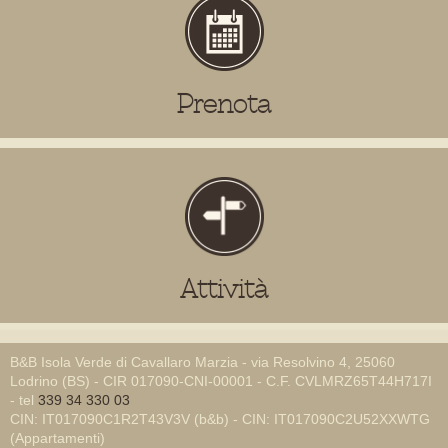
Prenota
Attività
B&B Isola Verde di Cavallaro Marzia - via Resolvino 4, 25060
Lodrino (BS) - CIR 017090-CNI-00001 - C.F. CVLMRZ65T44H717I
- tel
339 34 330 03
CIN: IT017090C1R2T43V3V (b&b) - CIN: IT017090C2U52XXWTG
(Appartamenti)