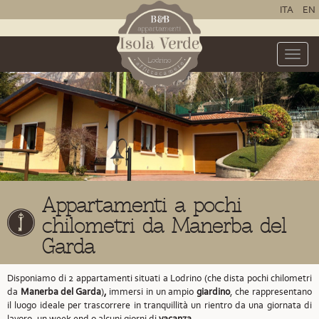
ITA
EN
Toggle
naviga
Appartamenti a pochi
chilometri da Manerba del
Garda
Disponiamo di 2 appartamenti situati a Lodrino
(che dista pochi chilometri
da
Manerba del Garda
)
,
immersi in un ampio
giardino
, che rappresentano
il luogo ideale per trascorrere in tranquillità un rientro da una giornata di
lavoro, un week end o alcuni giorni di
vacanza
.