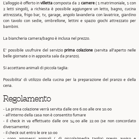
L'alloggio è offerto in
villetta
composta da 2
camere
( 1 matrimoniale, 1 con
2 letti singoli), a richiesta è possibile aggiungere un letto, bagno, cucina
attrezzata, frigo bar, tv, garage, angolo lavanderia con lavatrice, giardino
con tavolo con sedie, ombrellone, lettini e spazio giochi attrezzato per
bambini.
La biancheria camera/bagno è inclusa nel prezzo.
E' possibile usufruire del servizio
prima colazione
(servita all'aperto nelle
belle giornate o in apposita sala da pranzo).
Si accettano animali di piccola taglia:
Possibilita' di utilizzo della cucina per la preparazione del pranzo e della
cena.
Regolamento
- La prima colazione verrà servita dalle ore 6:00 alle ore 10:00
- all'interno della casa non è consentito fumare
- il check in va effettuato dalle ore 14:00 alle 22:00 (se non concordato
diversamente)
- il check out entro le ore 10:00
- sono ammessi animali ( di piccola/media taglia) previo avviso e