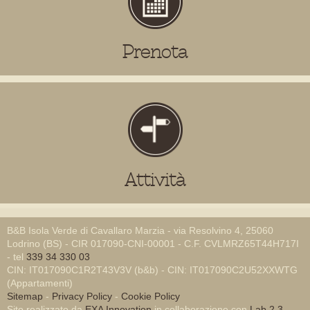
Prenota
Attività
B&B Isola Verde di Cavallaro Marzia - via Resolvino 4, 25060
Lodrino (BS) - CIR 017090-CNI-00001 - C.F. CVLMRZ65T44H717I
- tel
339 34 330 03
CIN: IT017090C1R2T43V3V (b&b) - CIN: IT017090C2U52XXWTG
(Appartamenti)
Sitemap
-
Privacy Policy
-
Cookie Policy
Sito realizzato da
EXA Innovation
in collaborazione con
Lab 2.3
-