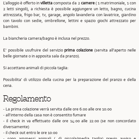
L'alloggio è offerto in
villetta
composta da 2
camere
( 1 matrimoniale, 1 con
2 letti singoli), a richiesta è possibile aggiungere un letto, bagno, cucina
attrezzata, frigo bar, tv, garage, angolo lavanderia con lavatrice, giardino
con tavolo con sedie, ombrellone, lettini e spazio giochi attrezzato per
bambini.
La biancheria camera/bagno è inclusa nel prezzo.
E' possibile usufruire del servizio
prima colazione
(servita all'aperto nelle
belle giornate o in apposita sala da pranzo).
Si accettano animali di piccola taglia:
Possibilita' di utilizzo della cucina per la preparazione del pranzo e della
cena.
Regolamento
- La prima colazione verrà servita dalle ore 6:00 alle ore 10:00
- all'interno della casa non è consentito fumare
- il check in va effettuato dalle ore 14:00 alle 22:00 (se non concordato
diversamente)
- il check out entro le ore 10:00
- sono ammessi animali ( di piccola/media taglia) previo avviso e