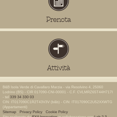
Prenota
Attività
B&B Isola Verde di Cavallaro Marzia - via Resolvino 4, 25060
Lodrino (BS) - CIR 017090-CNI-00001 - C.F. CVLMRZ65T44H717I
- tel
339 34 330 03
CIN: IT017090C1R2T43V3V (b&b) - CIN: IT017090C2U52XXWTG
(Appartamenti)
Sitemap
-
Privacy Policy
-
Cookie Policy
Sito realizzato da
EXA Innovation
in collaborazione con
Lab 2.3
-