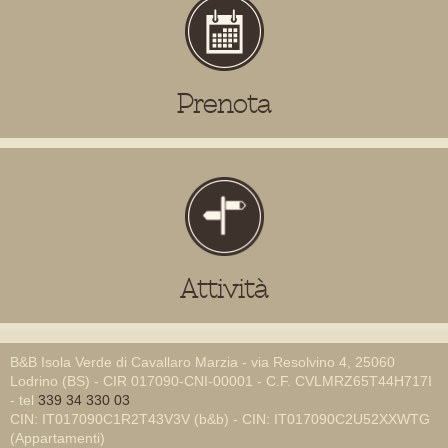
Prenota
Attività
B&B Isola Verde di Cavallaro Marzia - via Resolvino 4, 25060
Lodrino (BS) - CIR 017090-CNI-00001 - C.F. CVLMRZ65T44H717I
- tel
339 34 330 03
CIN: IT017090C1R2T43V3V (b&b) - CIN: IT017090C2U52XXWTG
(Appartamenti)