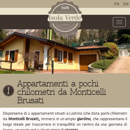
ITA
EN
Toggle
naviga
Appartamenti a pochi
chilometri da Monticelli
Brusati
Disponiamo di 2 appartamenti situati a Lodrino
(che dista pochi chilometri
da
Monticelli Brusati
)
,
immersi in un ampio
giardino
, che rappresentano il
luogo ideale per trascorrere in tranquillità un rientro da una giornata di
lavoro, un week end o alcuni giorni di
vacanza
.