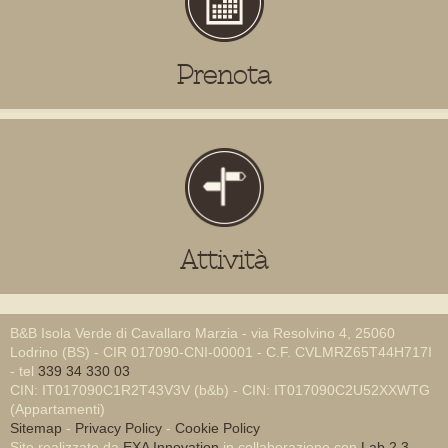
Prenota
Attività
B&B Isola Verde di Cavallaro Marzia - via Resolvino 4, 25060
Lodrino (BS) - CIR 017090-CNI-00001 - C.F. CVLMRZ65T44H717I
- tel
339 34 330 03
CIN: IT017090C1R2T43V3V (b&b) - CIN: IT017090C2U52XXWTG
(Appartamenti)
Sitemap
-
Privacy Policy
-
Cookie Policy
Sito realizzato da
EXA Innovation
in collaborazione con
Lab 2.3
-