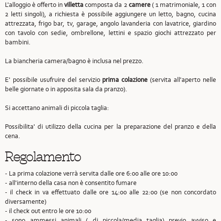
L'alloggio è offerto in
villetta
composta da 2
camere
( 1 matrimoniale, 1 con
2 letti singoli), a richiesta è possibile aggiungere un letto, bagno, cucina
attrezzata, frigo bar, tv, garage, angolo lavanderia con lavatrice, giardino
con tavolo con sedie, ombrellone, lettini e spazio giochi attrezzato per
bambini.
La biancheria camera/bagno è inclusa nel prezzo.
E' possibile usufruire del servizio
prima colazione
(servita all'aperto nelle
belle giornate o in apposita sala da pranzo).
Si accettano animali di piccola taglia:
Possibilita' di utilizzo della cucina per la preparazione del pranzo e della
cena.
Regolamento
- La prima colazione verrà servita dalle ore 6:00 alle ore 10:00
- all'interno della casa non è consentito fumare
- il check in va effettuato dalle ore 14:00 alle 22:00 (se non concordato
diversamente)
- il check out entro le ore 10:00
- sono ammessi animali ( di piccola/media taglia) previo avviso e