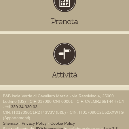
Prenota
Attività
B&B Isola Verde di Cavallaro Marzia - via Resolvino 4, 25060
Lodrino (BS) - CIR 017090-CNI-00001 - C.F. CVLMRZ65T44H717I
- tel
339 34 330 03
CIN: IT017090C1R2T43V3V (b&b) - CIN: IT017090C2U52XXWTG
(Appartamenti)
Sitemap
-
Privacy Policy
-
Cookie Policy
Sito realizzato da
EXA Innovation
in collaborazione con
Lab 2.3
-