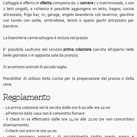
L'alloggio è offerto in
villetta
composta da 2
camere
( 1 matrimoniale, 1 con
2 letti singoli), a richiesta è possibile aggiungere un letto, bagno, cucina
attrezzata, frigo bar, tv, garage, angolo lavanderia con lavatrice, giardino
con tavolo con sedie, ombrellone, lettini e spazio giochi attrezzato per
bambini.
La biancheria camera/bagno è inclusa nel prezzo.
E' possibile usufruire del servizio
prima colazione
(servita all'aperto nelle
belle giornate o in apposita sala da pranzo).
Si accettano animali di piccola taglia:
Possibilita' di utilizzo della cucina per la preparazione del pranzo e della
cena.
Regolamento
- La prima colazione verrà servita dalle ore 6:00 alle ore 10:00
- all'interno della casa non è consentito fumare
- il check in va effettuato dalle ore 14:00 alle 22:00 (se non concordato
diversamente)
- il check out entro le ore 10:00
- sono ammessi animali ( di piccola/media taglia) previo avviso e