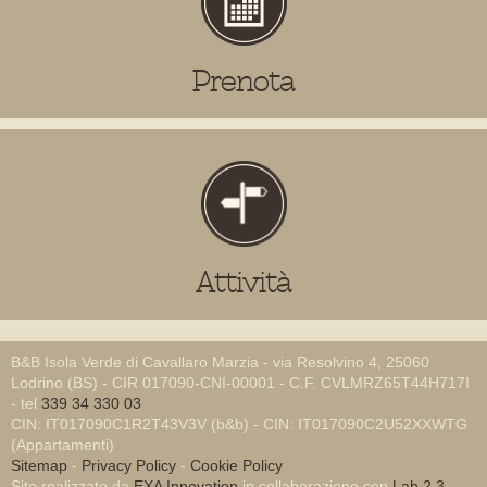
Prenota
Attività
B&B Isola Verde di Cavallaro Marzia - via Resolvino 4, 25060
Lodrino (BS) - CIR 017090-CNI-00001 - C.F. CVLMRZ65T44H717I
- tel
339 34 330 03
CIN: IT017090C1R2T43V3V (b&b) - CIN: IT017090C2U52XXWTG
(Appartamenti)
Sitemap
-
Privacy Policy
-
Cookie Policy
Sito realizzato da
EXA Innovation
in collaborazione con
Lab 2.3
-