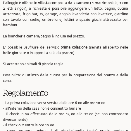
L'alloggio è offerto in
villetta
composta da 2
camere
( 1 matrimoniale, 1 con
2 letti singoli), a richiesta è possibile aggiungere un letto, bagno, cucina
attrezzata, frigo bar, tv, garage, angolo lavanderia con lavatrice, giardino
con tavolo con sedie, ombrellone, lettini e spazio giochi attrezzato per
bambini.
La biancheria camera/bagno è inclusa nel prezzo.
E' possibile usufruire del servizio
prima colazione
(servita all'aperto nelle
belle giornate o in apposita sala da pranzo).
Si accettano animali di piccola taglia:
Possibilita' di utilizzo della cucina per la preparazione del pranzo e della
cena.
Regolamento
- La prima colazione verrà servita dalle ore 6:00 alle ore 10:00
- all'interno della casa non è consentito fumare
- il check in va effettuato dalle ore 14:00 alle 22:00 (se non concordato
diversamente)
- il check out entro le ore 10:00
- sono ammessi animali ( di piccola/media taglia) previo avviso e