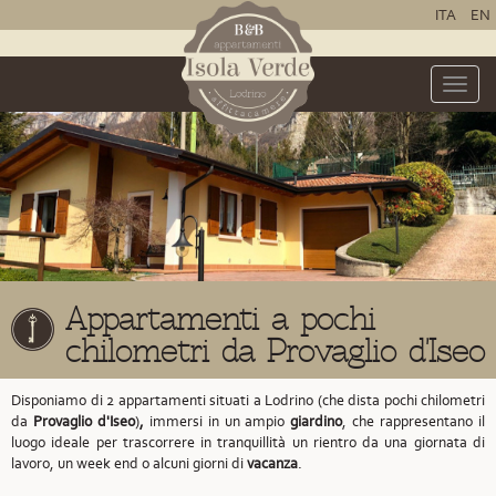
ITA
EN
Toggle
naviga
Appartamenti a pochi
chilometri da Provaglio d'Iseo
Disponiamo di 2 appartamenti situati a Lodrino
(che dista pochi chilometri
da
Provaglio d'Iseo
)
,
immersi in un ampio
giardino
, che rappresentano il
luogo ideale per trascorrere in tranquillità un rientro da una giornata di
lavoro, un week end o alcuni giorni di
vacanza
.