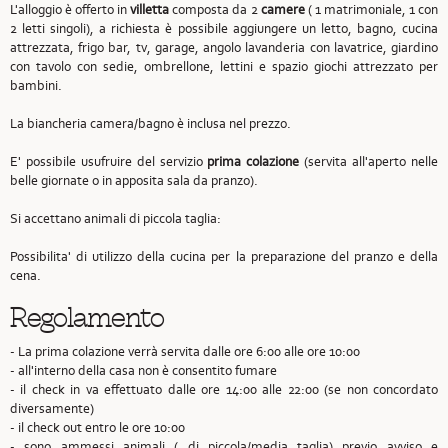
L'alloggio è offerto in
villetta
composta da 2
camere
( 1 matrimoniale, 1 con
2 letti singoli), a richiesta è possibile aggiungere un letto, bagno, cucina
attrezzata, frigo bar, tv, garage, angolo lavanderia con lavatrice, giardino
con tavolo con sedie, ombrellone, lettini e spazio giochi attrezzato per
bambini.
La biancheria camera/bagno è inclusa nel prezzo.
E' possibile usufruire del servizio
prima colazione
(servita all'aperto nelle
belle giornate o in apposita sala da pranzo).
Si accettano animali di piccola taglia:
Possibilita' di utilizzo della cucina per la preparazione del pranzo e della
cena.
Regolamento
- La prima colazione verrà servita dalle ore 6:00 alle ore 10:00
- all'interno della casa non è consentito fumare
- il check in va effettuato dalle ore 14:00 alle 22:00 (se non concordato
diversamente)
- il check out entro le ore 10:00
- sono ammessi animali ( di piccola/media taglia) previo avviso e