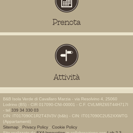
Prenota
Attività
B&B Isola Verde di Cavallaro Marzia - via Resolvino 4, 25060
Lodrino (BS) - CIR 017090-CNI-00001 - C.F. CVLMRZ65T44H717I
- tel
339 34 330 03
CIN: IT017090C1R2T43V3V (b&b) - CIN: IT017090C2U52XXWTG
(Appartamenti)
Sitemap
-
Privacy Policy
-
Cookie Policy
Sito realizzato da
EXA Innovation
in collaborazione con
Lab 2.3
-