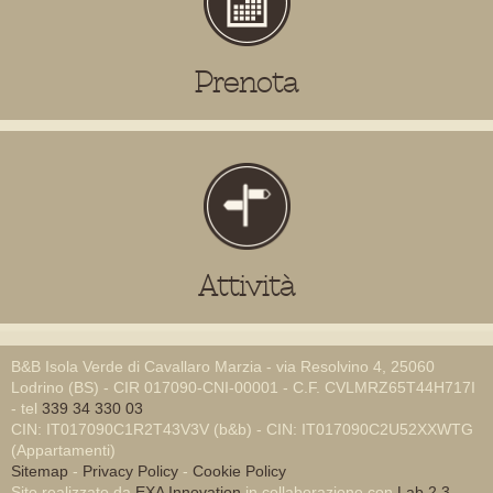
Prenota
Attività
B&B Isola Verde di Cavallaro Marzia - via Resolvino 4, 25060
Lodrino (BS) - CIR 017090-CNI-00001 - C.F. CVLMRZ65T44H717I
- tel
339 34 330 03
CIN: IT017090C1R2T43V3V (b&b) - CIN: IT017090C2U52XXWTG
(Appartamenti)
Sitemap
-
Privacy Policy
-
Cookie Policy
Sito realizzato da
EXA Innovation
in collaborazione con
Lab 2.3
-