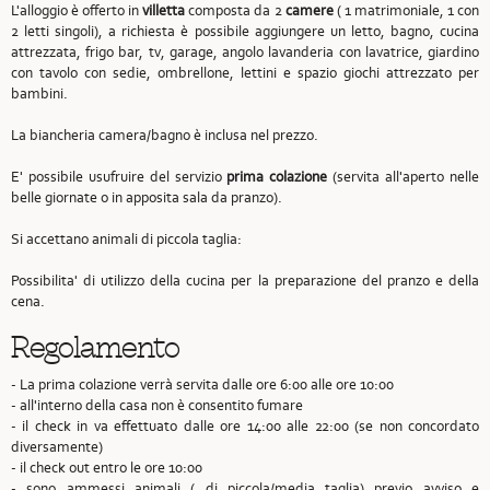
L'alloggio è offerto in
villetta
composta da 2
camere
( 1 matrimoniale, 1 con
2 letti singoli), a richiesta è possibile aggiungere un letto, bagno, cucina
attrezzata, frigo bar, tv, garage, angolo lavanderia con lavatrice, giardino
con tavolo con sedie, ombrellone, lettini e spazio giochi attrezzato per
bambini.
La biancheria camera/bagno è inclusa nel prezzo.
E' possibile usufruire del servizio
prima colazione
(servita all'aperto nelle
belle giornate o in apposita sala da pranzo).
Si accettano animali di piccola taglia:
Possibilita' di utilizzo della cucina per la preparazione del pranzo e della
cena.
Regolamento
- La prima colazione verrà servita dalle ore 6:00 alle ore 10:00
- all'interno della casa non è consentito fumare
- il check in va effettuato dalle ore 14:00 alle 22:00 (se non concordato
diversamente)
- il check out entro le ore 10:00
- sono ammessi animali ( di piccola/media taglia) previo avviso e