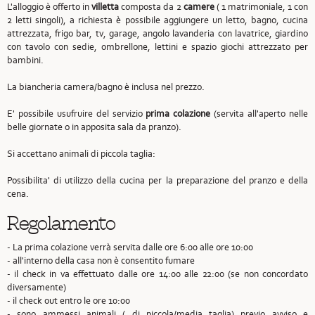
L'alloggio è offerto in
villetta
composta da 2
camere
( 1 matrimoniale, 1 con
2 letti singoli), a richiesta è possibile aggiungere un letto, bagno, cucina
attrezzata, frigo bar, tv, garage, angolo lavanderia con lavatrice, giardino
con tavolo con sedie, ombrellone, lettini e spazio giochi attrezzato per
bambini.
La biancheria camera/bagno è inclusa nel prezzo.
E' possibile usufruire del servizio
prima colazione
(servita all'aperto nelle
belle giornate o in apposita sala da pranzo).
Si accettano animali di piccola taglia:
Possibilita' di utilizzo della cucina per la preparazione del pranzo e della
cena.
Regolamento
- La prima colazione verrà servita dalle ore 6:00 alle ore 10:00
- all'interno della casa non è consentito fumare
- il check in va effettuato dalle ore 14:00 alle 22:00 (se non concordato
diversamente)
- il check out entro le ore 10:00
- sono ammessi animali ( di piccola/media taglia) previo avviso e