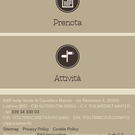
Prenota
Attività
B&B Isola Verde di Cavallaro Marzia - via Resolvino 4, 25060
Lodrino (BS) - CIR 017090-CNI-00001 - C.F. CVLMRZ65T44H717I
- tel
339 34 330 03
CIN: IT017090C1R2T43V3V (b&b) - CIN: IT017090C2U52XXWTG
(Appartamenti)
Sitemap
-
Privacy Policy
-
Cookie Policy
Sito realizzato da
EXA Innovation
in collaborazione con
Lab 2.3
-