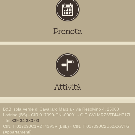
Prenota
Attività
B&B Isola Verde di Cavallaro Marzia - via Resolvino 4, 25060
Lodrino (BS) - CIR 017090-CNI-00001 - C.F. CVLMRZ65T44H717I
- tel
339 34 330 03
CIN: IT017090C1R2T43V3V (b&b) - CIN: IT017090C2U52XXWTG
(Appartamenti)