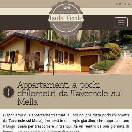
ITA
EN
Toggle
naviga
Appartamenti a pochi
chilometri da Tavernole sul
Mella
Disponiamo di 2 appartamenti situati a Lodrino
(che dista pochi chilometri
da
Tavernole sul Mella
)
,
immersi in un ampio
giardino
, che rappresentano
il luogo ideale per trascorrere in tranquillità un rientro da una giornata di
lavoro, un week end o alcuni giorni di
vacanza
.