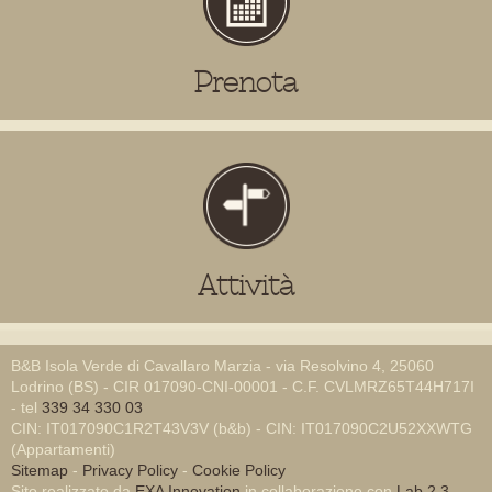
Prenota
Attività
B&B Isola Verde di Cavallaro Marzia - via Resolvino 4, 25060
Lodrino (BS) - CIR 017090-CNI-00001 - C.F. CVLMRZ65T44H717I
- tel
339 34 330 03
CIN: IT017090C1R2T43V3V (b&b) - CIN: IT017090C2U52XXWTG
(Appartamenti)
Sitemap
-
Privacy Policy
-
Cookie Policy
Sito realizzato da
EXA Innovation
in collaborazione con
Lab 2.3
-