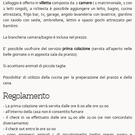
L'alloggio è offerto in
villetta
composta da 2
camere
( 1 matrimoniale, 1 con
2 letti singoli), a richiesta è possibile aggiungere un letto, bagno, cucina
attrezzata, frigo bar, tv, garage, angolo lavanderia con lavatrice, giardino
con tavolo con sedie, ombrellone, lettini e spazio giochi attrezzato per
bambini.
La biancheria camera/bagno è inclusa nel prezzo.
E' possibile usufruire del servizio
prima colazione
(servita all'aperto nelle
belle giornate o in apposita sala da pranzo).
Si accettano animali di piccola taglia:
Possibilita' di utilizzo della cucina per la preparazione del pranzo e della
cena.
Regolamento
- La prima colazione verrà servita dalle ore 6:00 alle ore 10:00
- all'interno della casa non è consentito fumare
- il check in va effettuato dalle ore 14:00 alle 22:00 (se non concordato
diversamente)
- il check out entro le ore 10:00
- sono ammessi animali ( di piccola/media taglia) previo avviso e