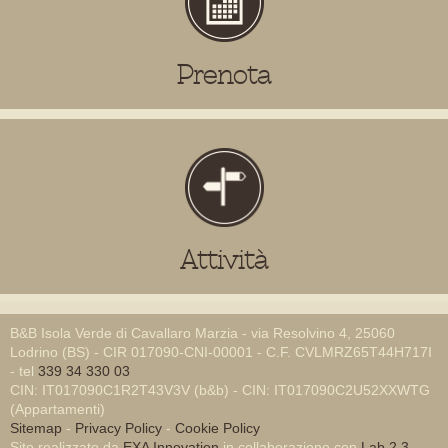
Prenota
Attività
B&B Isola Verde di Cavallaro Marzia - via Resolvino 4, 25060
Lodrino (BS) - CIR 017090-CNI-00001 - C.F. CVLMRZ65T44H717I
- tel
339 34 330 03
CIN: IT017090C1R2T43V3V (b&b) - CIN: IT017090C2U52XXWTG
(Appartamenti)
Sitemap
-
Privacy Policy
-
Cookie Policy
Sito realizzato da
EXA Innovation
in collaborazione con
Lab 2.3
-