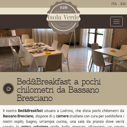
ITA
EN
Toggle
naviga
Bed&Breakfast a pochi
chilometri da Bassano
Bresciano
Il nostro
Bed&Breakfast
situato a Lodrino,
che dista pochi chilometri da
Bassano Bresciano
,
dispone di 2
camere
studiate con cura per soddisfare i
nostri ospiti; bagno; un'ampia cucina, una sala da pranzo dove verrà
servita la
prima colazione
(nelle belle giornate all'aperto); un ampio