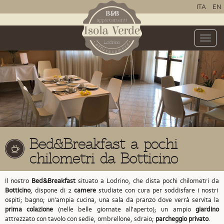
ITA
EN
Toggle
naviga
Bed&Breakfast a pochi
chilometri da Botticino
Il nostro
Bed&Breakfast
situato a Lodrino,
che dista pochi chilometri da
Botticino
,
dispone di 2
camere
studiate con cura per soddisfare i nostri
ospiti; bagno; un'ampia cucina, una sala da pranzo dove verrà servita la
prima colazione
(nelle belle giornate all'aperto); un ampio
giardino
attrezzato con tavolo con sedie, ombrellone, sdraio;
parcheggio privato
.