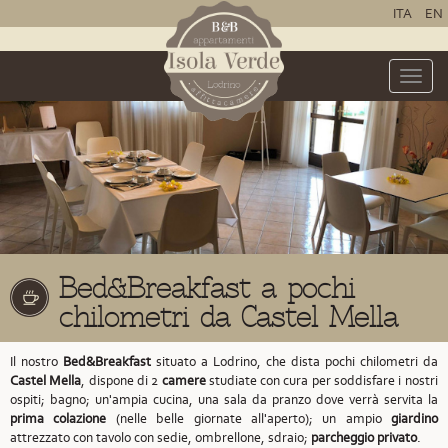
ITA
EN
Toggle
naviga
Bed&Breakfast a pochi
chilometri da Castel Mella
Il nostro
Bed&Breakfast
situato a Lodrino,
che dista pochi chilometri da
Castel Mella
,
dispone di 2
camere
studiate con cura per soddisfare i nostri
ospiti; bagno; un'ampia cucina, una sala da pranzo dove verrà servita la
prima colazione
(nelle belle giornate all'aperto); un ampio
giardino
attrezzato con tavolo con sedie, ombrellone, sdraio;
parcheggio privato
.