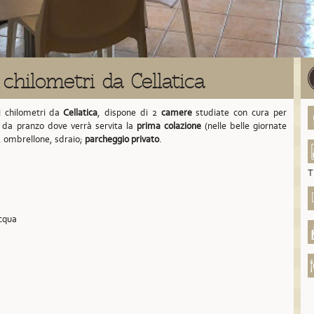
chilometri da Cellatica
i chilometri da
Cellatica
,
dispone di 2
camere
studiate con cura per
a da pranzo dove verrà servita la
prima colazione
(nelle belle giornate
, ombrellone, sdraio;
parcheggio privato
.
T
acqua