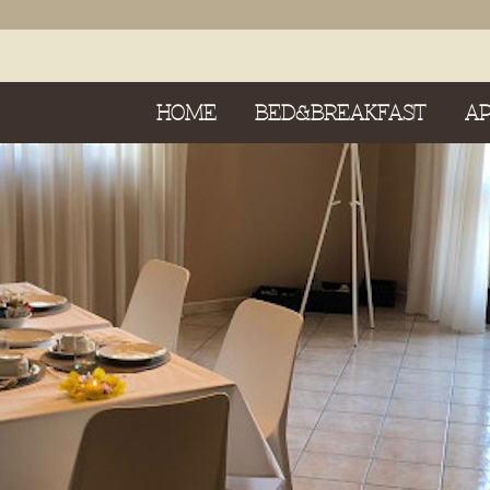
HOME
BED&BREAKFAST
A