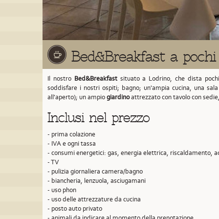
Bed&Breakfast a pochi 
Il nostro
Bed&Breakfast
situato a Lodrino,
che dista poch
soddisfare i nostri ospiti; bagno; un'ampia cucina, una sal
all'aperto); un ampio
giardino
attrezzato con tavolo con sedie
Inclusi nel prezzo
- prima colazione
- IVA e ogni tassa
- consumi energetici: gas, energia elettrica, riscaldamento, 
- TV
- pulizia giornaliera camera/bagno
- biancheria, lenzuola, asciugamani
- uso phon
- uso delle attrezzature da cucina
- posto auto privato
- animali da indicare al momento della prenotazione