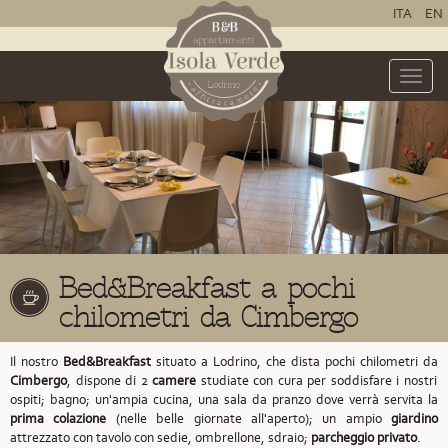
ITA
EN
Toggle
naviga
Bed&Breakfast a pochi
chilometri da Cimbergo
Il nostro
Bed&Breakfast
situato a Lodrino,
che dista pochi chilometri da
Cimbergo
,
dispone di 2
camere
studiate con cura per soddisfare i nostri
ospiti; bagno; un'ampia cucina, una sala da pranzo dove verrà servita la
prima colazione
(nelle belle giornate all'aperto); un ampio
giardino
attrezzato con tavolo con sedie, ombrellone, sdraio;
parcheggio privato
.