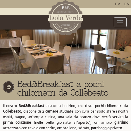
ITA
EN
Toggle
naviga
Bed&Breakfast a pochi
chilometri da Collebeato
Il nostro
Bed&Breakfast
situato a Lodrino,
che dista pochi chilometri da
Collebeato
,
dispone di 2
camere
studiate con cura per soddisfare i nostri
ospiti; bagno; un'ampia cucina, una sala da pranzo dove verrà servita la
prima colazione
(nelle belle giornate all'aperto); un ampio
giardino
attrezzato con tavolo con sedie, ombrellone, sdraio;
parcheggio privato
.