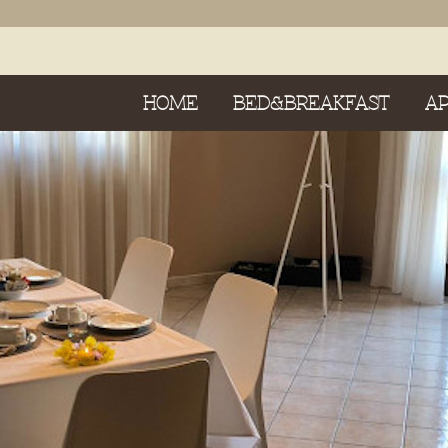
HOME
BED&BREAKFAST
A