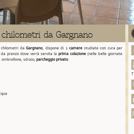
 chilometri da Gargnano
 chilometri da
Gargnano
,
dispone di 2
camere
studiate con cura per
a da pranzo dove verrà servita la
prima colazione
(nelle belle giornate
, ombrellone, sdraio;
parcheggio privato
.
T
acqua