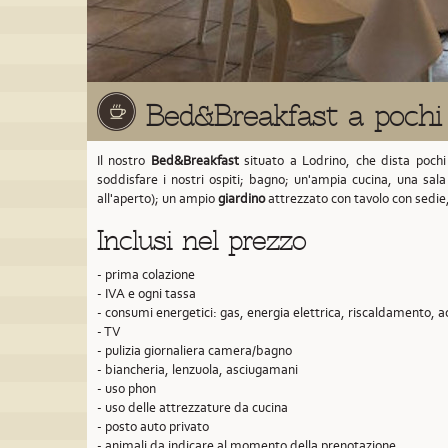
Bed&Breakfast a pochi
Il nostro
Bed&Breakfast
situato a Lodrino,
che dista pochi
soddisfare i nostri ospiti; bagno; un'ampia cucina, una sal
all'aperto); un ampio
giardino
attrezzato con tavolo con sedie
Inclusi nel prezzo
- prima colazione
- IVA e ogni tassa
- consumi energetici: gas, energia elettrica, riscaldamento, 
- TV
- pulizia giornaliera camera/bagno
- biancheria, lenzuola, asciugamani
- uso phon
- uso delle attrezzature da cucina
- posto auto privato
- animali da indicare al momento della prenotazione