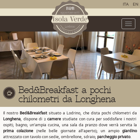
ITA
EN
Toggle
naviga
Bed&Breakfast a pochi
chilometri da Longhena
Il nostro
Bed&Breakfast
situato a Lodrino,
che dista pochi chilometri da
Longhena
,
dispone di 2
camere
studiate con cura per soddisfare i nostri
ospiti; bagno; un'ampia cucina, una sala da pranzo dove verrà servita la
prima colazione
(nelle belle giornate all'aperto); un ampio
giardino
attrezzato con tavolo con sedie, ombrellone, sdraio;
parcheggio privato
.