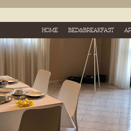
HOME
BED&BREAKFAST
A