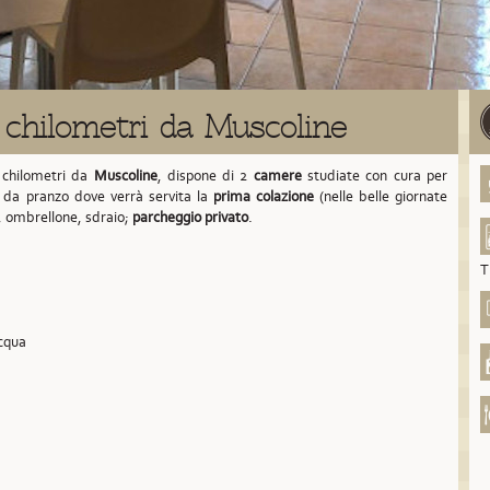
 chilometri da Muscoline
 chilometri da
Muscoline
,
dispone di 2
camere
studiate con cura per
a da pranzo dove verrà servita la
prima colazione
(nelle belle giornate
, ombrellone, sdraio;
parcheggio privato
.
T
acqua