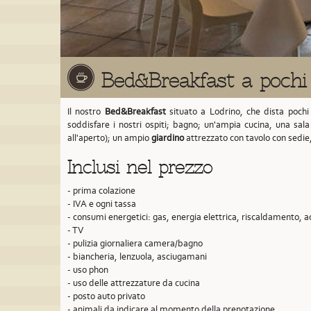
Bed&Breakfast a pochi
Il nostro
Bed&Breakfast
situato a Lodrino,
che dista pochi
soddisfare i nostri ospiti; bagno; un'ampia cucina, una sal
all'aperto); un ampio
giardino
attrezzato con tavolo con sedie
Inclusi nel prezzo
- prima colazione
- IVA e ogni tassa
- consumi energetici: gas, energia elettrica, riscaldamento, 
- TV
- pulizia giornaliera camera/bagno
- biancheria, lenzuola, asciugamani
- uso phon
- uso delle attrezzature da cucina
- posto auto privato
- animali da indicare al momento della prenotazione