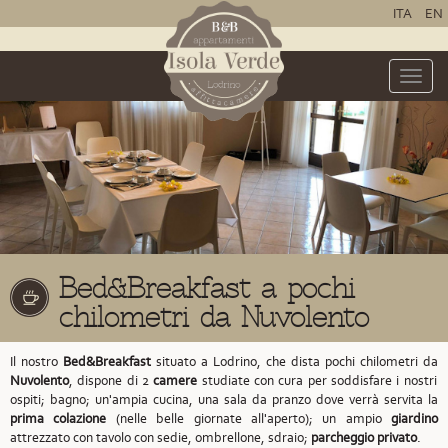
ITA
EN
Toggle
naviga
Bed&Breakfast a pochi
chilometri da Nuvolento
Il nostro
Bed&Breakfast
situato a Lodrino,
che dista pochi chilometri da
Nuvolento
,
dispone di 2
camere
studiate con cura per soddisfare i nostri
ospiti; bagno; un'ampia cucina, una sala da pranzo dove verrà servita la
prima colazione
(nelle belle giornate all'aperto); un ampio
giardino
attrezzato con tavolo con sedie, ombrellone, sdraio;
parcheggio privato
.