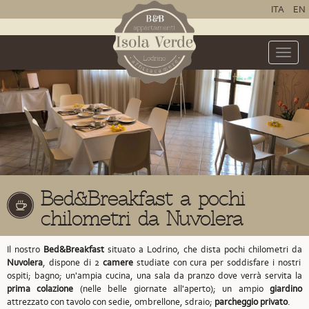
ITA
EN
Toggle
naviga
Bed&Breakfast a pochi
chilometri da Nuvolera
Il nostro
Bed&Breakfast
situato a Lodrino,
che dista pochi chilometri da
Nuvolera
,
dispone di 2
camere
studiate con cura per soddisfare i nostri
ospiti; bagno; un'ampia cucina, una sala da pranzo dove verrà servita la
prima colazione
(nelle belle giornate all'aperto); un ampio
giardino
attrezzato con tavolo con sedie, ombrellone, sdraio;
parcheggio privato
.