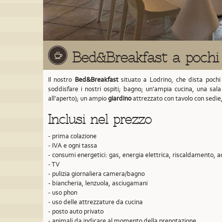
Bed&Breakfast a pochi 
Il nostro
Bed&Breakfast
situato a Lodrino,
che dista pochi
soddisfare i nostri ospiti; bagno; un'ampia cucina, una sal
all'aperto); un ampio
giardino
attrezzato con tavolo con sedie
Inclusi nel prezzo
- prima colazione
- IVA e ogni tassa
- consumi energetici: gas, energia elettrica, riscaldamento, 
- TV
- pulizia giornaliera camera/bagno
- biancheria, lenzuola, asciugamani
- uso phon
- uso delle attrezzature da cucina
- posto auto privato
- animali da indicare al momento della prenotazione