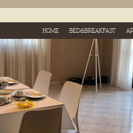
HOME
BED&BREAKFAST
A