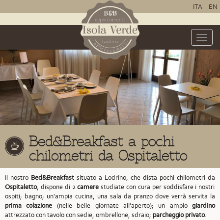
ITA
EN
Toggle
naviga
Bed&Breakfast a pochi
chilometri da Ospitaletto
Il nostro
Bed&Breakfast
situato a Lodrino,
che dista pochi chilometri da
Ospitaletto
,
dispone di 2
camere
studiate con cura per soddisfare i nostri
ospiti; bagno; un'ampia cucina, una sala da pranzo dove verrà servita la
prima colazione
(nelle belle giornate all'aperto); un ampio
giardino
attrezzato con tavolo con sedie, ombrellone, sdraio;
parcheggio privato
.