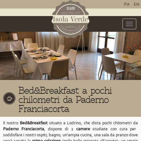
ITA
EN
Toggle
naviga
Bed&Breakfast a pochi
chilometri da Paderno
Franciacorta
Il nostro
Bed&Breakfast
situato a Lodrino,
che dista pochi chilometri da
Paderno Franciacorta
,
dispone di 2
camere
studiate con cura per
soddisfare i nostri ospiti; bagno; un'ampia cucina, una sala da pranzo dove
verrà servita la
prima colazione
(nelle belle giornate all'aperto); un ampio