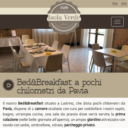
ITA
EN
Toggle
naviga
Bed&Breakfast a pochi
chilometri da Pavia
Il nostro
Bed&Breakfast
situato a Lodrino,
che dista pochi chilometri da
Pavia
,
dispone di 2
camere
studiate con cura per soddisfare i nostri ospiti;
bagno; un'ampia cucina, una sala da pranzo dove verrà servita la
prima
colazione
(nelle belle giornate all'aperto); un ampio
giardino
attrezzato con
tavolo con sedie, ombrellone, sdraio;
parcheggio privato
.