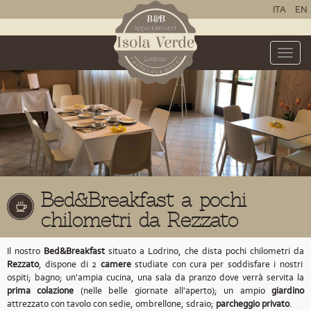
ITA
EN
Toggle
naviga
Bed&Breakfast a pochi
chilometri da Rezzato
Il nostro
Bed&Breakfast
situato a Lodrino,
che dista pochi chilometri da
Rezzato
,
dispone di 2
camere
studiate con cura per soddisfare i nostri
ospiti; bagno; un'ampia cucina, una sala da pranzo dove verrà servita la
prima colazione
(nelle belle giornate all'aperto); un ampio
giardino
attrezzato con tavolo con sedie, ombrellone, sdraio;
parcheggio privato
.