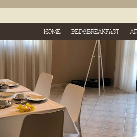
HOME
BED&BREAKFAST
A