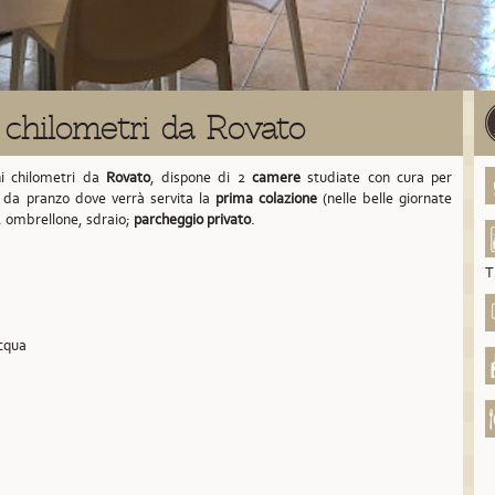
 chilometri da Rovato
i chilometri da
Rovato
,
dispone di 2
camere
studiate con cura per
a da pranzo dove verrà servita la
prima colazione
(nelle belle giornate
, ombrellone, sdraio;
parcheggio privato
.
T
acqua