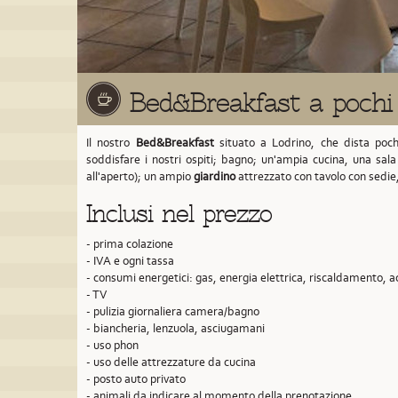
Bed&Breakfast a pochi
Il nostro
Bed&Breakfast
situato a Lodrino,
che dista poch
soddisfare i nostri ospiti; bagno; un'ampia cucina, una sal
all'aperto); un ampio
giardino
attrezzato con tavolo con sedie
Inclusi nel prezzo
- prima colazione
- IVA e ogni tassa
- consumi energetici: gas, energia elettrica, riscaldamento, 
- TV
- pulizia giornaliera camera/bagno
- biancheria, lenzuola, asciugamani
- uso phon
- uso delle attrezzature da cucina
- posto auto privato
- animali da indicare al momento della prenotazione