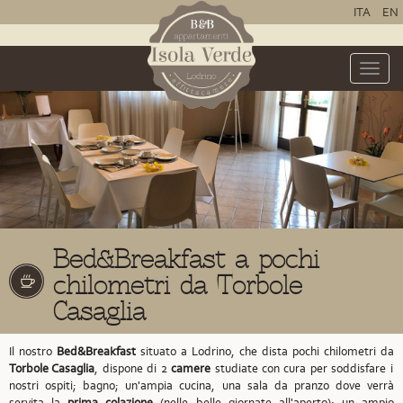
ITA
EN
Toggle
naviga
Bed&Breakfast a pochi
chilometri da Torbole
Casaglia
Il nostro
Bed&Breakfast
situato a Lodrino,
che dista pochi chilometri da
Torbole Casaglia
,
dispone di 2
camere
studiate con cura per soddisfare i
nostri ospiti; bagno; un'ampia cucina, una sala da pranzo dove verrà
servita la
prima colazione
(nelle belle giornate all'aperto); un ampio